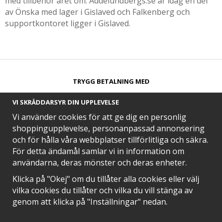
med tillbehör året om. Addelundbergs.se är idag en del
av Önska med lager i Gislaved och Falkenberg och
supportkontoret ligger i Gislaved.
TRYGG BETALNING MED​
VI SKRÄDDARSYR DIN UPPLEVELSE
Vi använder cookies för att ge dig en personlig
shoppingupplevelse, personanpassad annonsering
och för hålla våra webbplatser tillförlitliga och säkra.
SNABB LEVERANS MED
För detta ändamål samlar vi in information om
användarna, deras mönster och deras enheter.
Klicka på "Okej" om du tillåter alla cookies eller välj
vilka cookies du tillåter och vilka du vill stänga av
EN DEL AV
genom att klicka på "Inställningar" nedan.