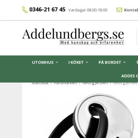
0346-21 67 45
Vardagar 08.00-18.00
Kontak
UTOMHUS
I KÖKET
PÅ BORDET
ADDES 
Startsida
Varumärken
Georg Jensen
Georg Jensen