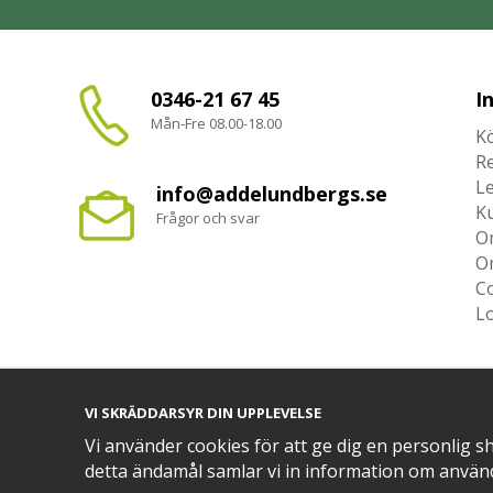
0346-21 67 45
I
Mån-Fre 08.00-18.00
Kö
R
L
info@addelundbergs.se
K
Frågor och svar
O
O
Co
L
VI SKRÄDDARSYR DIN UPPLEVELSE
TRYGG BETALNING MED​
Vi använder cookies för att ge dig en personlig s
detta ändamål samlar vi in information om använ