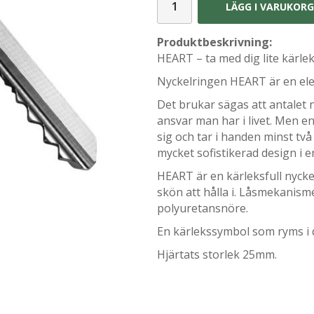
LÄGG I VARUKOR
Produktbeskrivning:
HEART – ta med dig lite kärlek
Nyckelringen HEART är en ele
Det brukar sägas att antalet n
ansvar man har i livet. Men e
sig och tar i handen minst tv
mycket sofistikerad design i e
HEART är en kärleksfull nyck
skön att hålla i. Låsmekanisme
polyuretansnöre.
En kärlekssymbol som ryms i d
Hjärtats storlek 25mm.