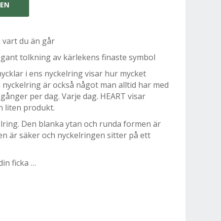
GEN
 vart du än går
gant tolkning av kärlekens finaste symbol
ycklar i ens nyckelring visar hur mycket
n nyckelring är också något man alltid har med
å gånger per dag. Varje dag. HEART visar
n liten produkt.
elring. Den blanka ytan och runda formen är
n är säker och nyckelringen sitter på ett
in ficka …