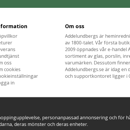
nformation
Om oss
pvillkor
Addelundbergs är heminrednin
eturer
av 1800-talet. Vår första but
everans
2009 öppnades vår e-handel Ad
undtjänst
sortiment av glas, porslin, i
m oss
varumärken. Dessutom finner n
m cookies
Addelundbergs.se är idag en d
okieinställningar
och supportkontoret ligger i 
ogga in
SNABB LEVERANS MED
EN DEL AV
hoppingupplevelse, personanpassad annonsering och för hålla
darna, deras mönster och deras enheter.