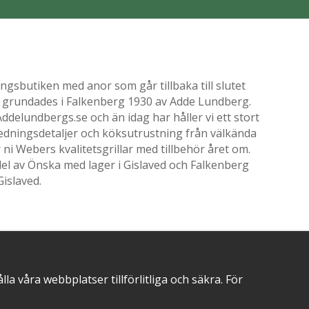
gsbutiken med anor som går tillbaka till slutet
ik grundades i Falkenberg 1930 av Adde Lundberg.
delundbergs.se och än idag har håller vi ett stort
nredningsdetaljer och köksutrustning från välkända
i Webers kvalitetsgrillar med tillbehör året om.
el av Önska med lager i Gislaved och Falkenberg
Gislaved.
POSITIVA OMDÖMEN PÅ
 våra webbplatser tillförlitliga och säkra. För