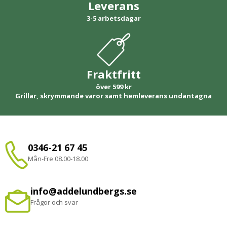
Leverans
3-5 arbetsdagar
Fraktfritt
över 599 kr
Grillar, skrymmande varor samt hemleverans undantagna
0346-21 67 45
Mån-Fre 08.00-18.00
info@addelundbergs.se
Frågor och svar