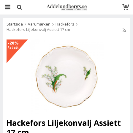
Startsida
Varumärken
Hackefors
Hackefors Liljekonvalj Assiett 17 cm
-20%
Rabatt
Hackefors Liljekonvalj Assiett
17 cm