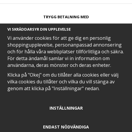
TRYGG BETALNING MED​
VI SKRÄDDARSYR DIN UPPLEVELSE
Vi använder cookies för att ge dig en personlig
shoppingupplevelse, personanpassad annonsering
och för hålla våra webbplatser tillförlitliga och säkra.
SNABB LEVERANS MED
För detta ändamål samlar vi in information om
användarna, deras mönster och deras enheter.
Klicka på "Okej" om du tillåter alla cookies eller välj
vilka cookies du tillåter och vilka du vill stänga av
EN DEL AV
genom att klicka på "Inställningar" nedan.
INSTÄLLNINGAR
POSITIVA OMDÖMEN PÅ
ENDAST NÖDVÄNDIGA