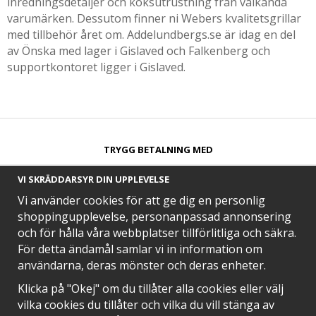
inredningsdetaljer och köksutrustning från välkända
varumärken. Dessutom finner ni Webers kvalitetsgrillar
med tillbehör året om. Addelundbergs.se är idag en del
av Önska med lager i Gislaved och Falkenberg och
supportkontoret ligger i Gislaved.
TRYGG BETALNING MED​
VI SKRÄDDARSYR DIN UPPLEVELSE
Vi använder cookies för att ge dig en personlig
shoppingupplevelse, personanpassad annonsering
och för hålla våra webbplatser tillförlitliga och säkra.
SNABB LEVERANS MED
För detta ändamål samlar vi in information om
användarna, deras mönster och deras enheter.
Klicka på "Okej" om du tillåter alla cookies eller välj
vilka cookies du tillåter och vilka du vill stänga av
EN DEL AV