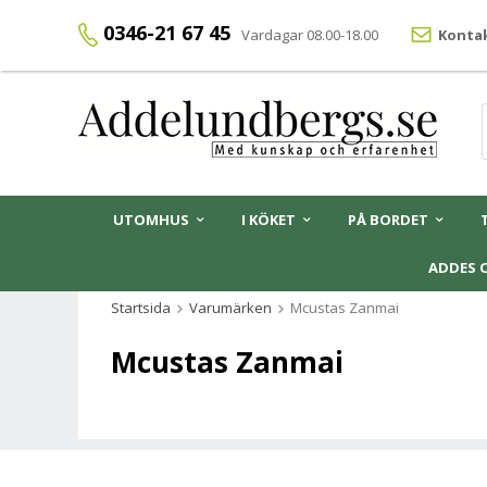
0346-21 67 45
Vardagar 08.00-18.00
Kontak
UTOMHUS
I KÖKET
PÅ BORDET
ADDES 
Startsida
Varumärken
Mcustas Zanmai
Mcustas Zanmai