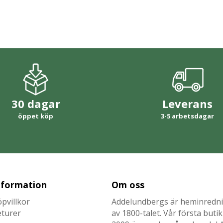
30 dagar
Leverans
öppet köp
3-5 arbetsdagar
nformation
Om oss
pvillkor
Addelundbergs är heminrednin
eturer
av 1800-talet. Vår första but