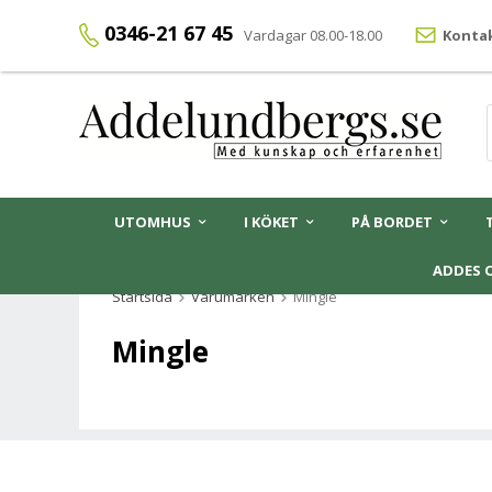
0346-21 67 45
Vardagar 08.00-18.00
Kontak
UTOMHUS
I KÖKET
PÅ BORDET
ADDES 
Startsida
Varumärken
Mingle
Mingle