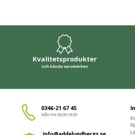
Kvalitetsprodukter
och kända varumärken
0346-21 67 45
I
Mån-Fre 08.00-18.00
Kö
R
L
info@addelundbergs.se