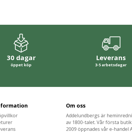
30 dagar
Leverans
öppet köp
3-5 arbetsdagar
nformation
Om oss
pvillkor
Addelundbergs är heminrednin
eturer
av 1800-talet. Vår första but
everans
2009 öppnades vår e-handel Ad