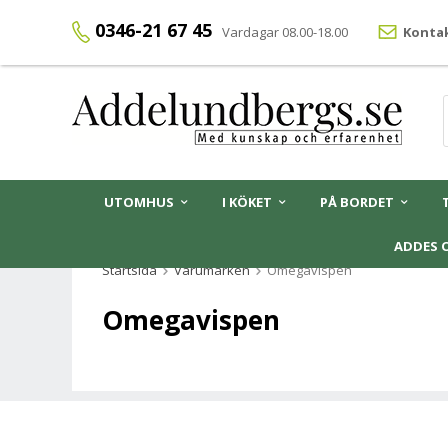
0346-21 67 45
Vardagar 08.00-18.00
Kontak
UTOMHUS
I KÖKET
PÅ BORDET
ADDES 
Startsida
Varumärken
Omegavispen
Omegavispen