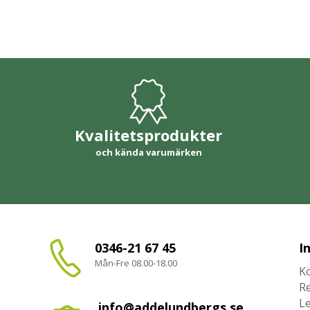
Kvalitetsprodukter
och kända varumärken
0346-21 67 45
I
Mån-Fre 08.00-18.00
Kö
R
L
info@addelundbergs.se