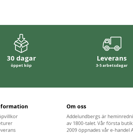
30 dagar
Leverans
öppet köp
3-5 arbetsdagar
nformation
Om oss
pvillkor
Addelundbergs är heminrednin
eturer
av 1800-talet. Vår första but
everans
2009 öppnades vår e-handel Ad