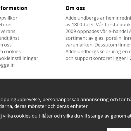
nformation
Om oss
pvillkor
Addelundbergs är heminrednin
eturer
av 1800-talet. Vår första but
everans
2009 öppnades vår e-handel Ad
undtjänst
sortiment av glas, porslin, i
m oss
varumärken. Dessutom finner n
m cookies
Addelundbergs.se är idag en d
okieinställningar
och supportkontoret ligger i 
ogga in
SNABB LEVERANS MED
EN DEL AV
hoppingupplevelse, personanpassad annonsering och för hålla
darna, deras mönster och deras enheter.
älj vilka cookies du tillåter och vilka du vill stänga av genom 