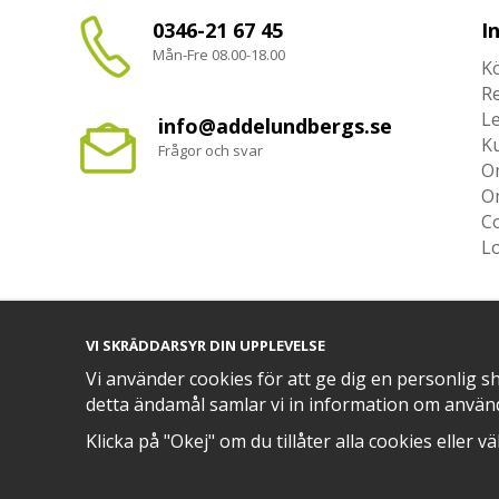
0346-21 67 45
I
Mån-Fre 08.00-18.00
Kö
R
L
info@addelundbergs.se
K
Frågor och svar
O
O
Co
L
VI SKRÄDDARSYR DIN UPPLEVELSE
TRYGG BETALNING MED​
Vi använder cookies för att ge dig en personlig s
detta ändamål samlar vi in information om använ
Klicka på "Okej" om du tillåter alla cookies eller v