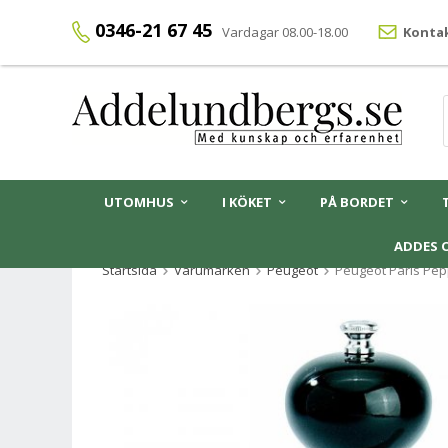
0346-21 67 45
Vardagar 08.00-18.00
Kontak
UTOMHUS
I KÖKET
PÅ BORDET
ADDES 
Startsida
Varumärken
Peugeot
Peugeot Paris Pep