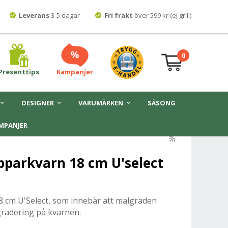
Leverans
3-5 dagar
Fri frakt
över 599 kr (ej grill)
0
Presenttips
Kampanjer
DESIGNER
VARUMÄRKEN
SÄSONG
MPANJER
pparkvarn 18 cm U'select
 cm U'Select, som innebär att malgraden
n gradering på kvarnen.