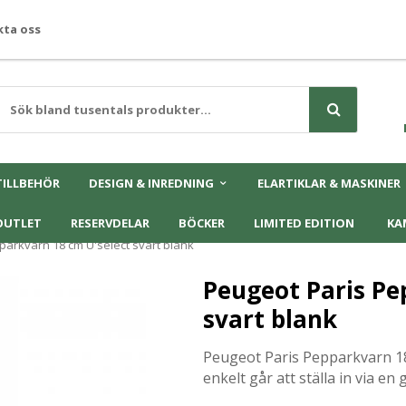
ta oss
TILLBEHÖR
DESIGN & INREDNING
ELARTIKLAR & MASKINER
OUTLET
RESERVDELAR
BÖCKER
LIMITED EDITION
KA
parkvarn 18 cm U'select svart blank
Peugeot Paris Pe
svart blank
Peugeot Paris Pepparkvarn 18
enkelt går att ställa in via e