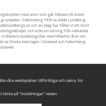
gsbutiken med anor som går tillbaka till slutet
ik grundades i Falkenberg 1930 av Adde Lundberg.
delundbergs.se och än idag har håller vi ett stort
nredningsdetaljer och köksutrustning från välkända
i Webers kvalitetsgrillar med tillbehör året om.
el av Önska med lager i Gislaved och Falkenberg
Gislaved.
POSITIVA OMDÖMEN PÅ
 våra webbplatser tillförlitliga och säkra. För
att klicka på "Inställningar" nedan.