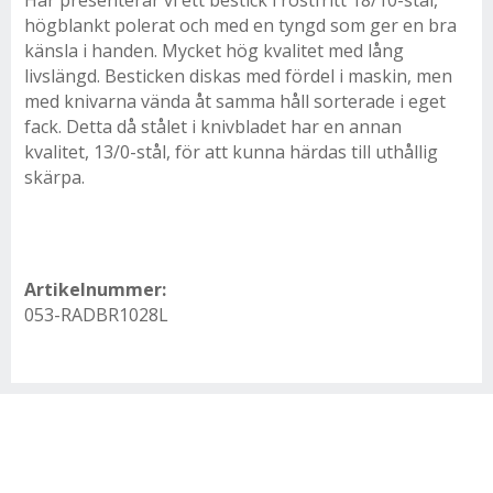
Här presenterar vi ett bestick i rostfritt 18/10-stål,
högblankt polerat och med en tyngd som ger en bra
känsla i handen. Mycket hög kvalitet med lång
livslängd. Besticken diskas med fördel i maskin, men
med knivarna vända åt samma håll sorterade i eget
fack. Detta då stålet i knivbladet har en annan
kvalitet, 13/0-stål, för att kunna härdas till uthållig
skärpa.
Artikelnummer:
053-RADBR1028L