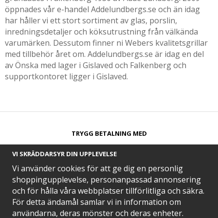
öppnades vår e-handel Addelundbergs.se och än idag
har håller vi ett stort sortiment av glas, porslin,
inredningsdetaljer och köksutrustning från välkända
varumärken. Dessutom finner ni Webers kvalitetsgrillar
med tillbehör året om. Addelundbergs.se är idag en del
av Önska med lager i Gislaved och Falkenberg och
supportkontoret ligger i Gislaved.
TRYGG BETALNING MED​
VI SKRÄDDARSYR DIN UPPLEVELSE
Vi använder cookies för att ge dig en personlig
shoppingupplevelse, personanpassad annonsering
och för hålla våra webbplatser tillförlitliga och säkra.
SNABB LEVERANS MED
För detta ändamål samlar vi in information om
användarna, deras mönster och deras enheter.