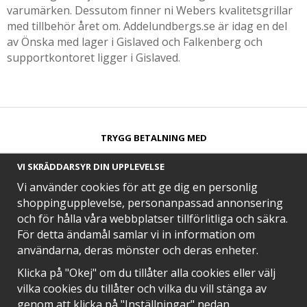
varumärken. Dessutom finner ni Webers kvalitetsgrillar
med tillbehör året om. Addelundbergs.se är idag en del
av Önska med lager i Gislaved och Falkenberg och
supportkontoret ligger i Gislaved.
TRYGG BETALNING MED​
VI SKRÄDDARSYR DIN UPPLEVELSE
Vi använder cookies för att ge dig en personlig
shoppingupplevelse, personanpassad annonsering
och för hålla våra webbplatser tillförlitliga och säkra.
SNABB LEVERANS MED
För detta ändamål samlar vi in information om
användarna, deras mönster och deras enheter.
Klicka på "Okej" om du tillåter alla cookies eller välj
vilka cookies du tillåter och vilka du vill stänga av
EN DEL AV
genom att klicka på "Inställningar" nedan.