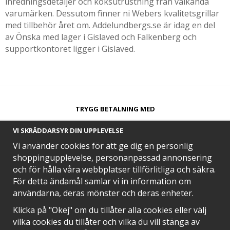
inredningsdetaljer och köksutrustning från välkända
varumärken. Dessutom finner ni Webers kvalitetsgrillar
med tillbehör året om. Addelundbergs.se är idag en del
av Önska med lager i Gislaved och Falkenberg och
supportkontoret ligger i Gislaved.
TRYGG BETALNING MED​
VI SKRÄDDARSYR DIN UPPLEVELSE
Vi använder cookies för att ge dig en personlig
shoppingupplevelse, personanpassad annonsering
och för hålla våra webbplatser tillförlitliga och säkra.
SNABB LEVERANS MED
För detta ändamål samlar vi in information om
användarna, deras mönster och deras enheter.
Klicka på "Okej" om du tillåter alla cookies eller välj
vilka cookies du tillåter och vilka du vill stänga av
EN DEL AV