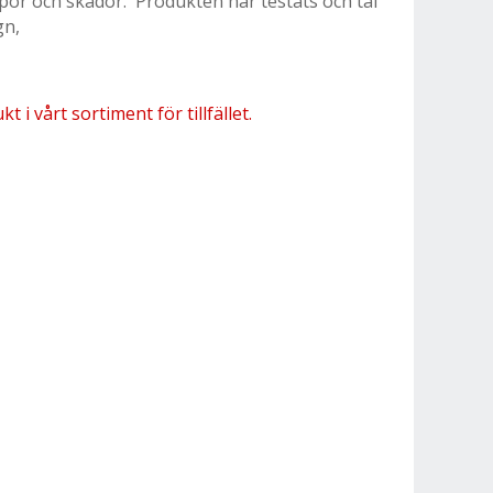
or och skador. Produkten har testats och tål
gn,
 i vårt sortiment för tillfället.