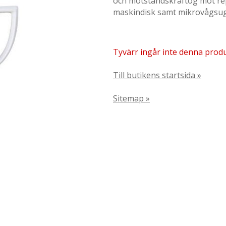
och motståndskraftog mot rep
maskindisk samt mikrovågsu
Tyvärr ingår inte denna produkt
Till butikens startsida »
Sitemap »