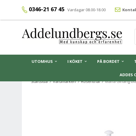
0346-21 67 45
Vardagar 08.00-18.00
Kontak
UTOMHUS
I KÖKET
PÅ BORDET
ADDES 
Startsida
Varumärken
Rosenthal
Maria Girlang b