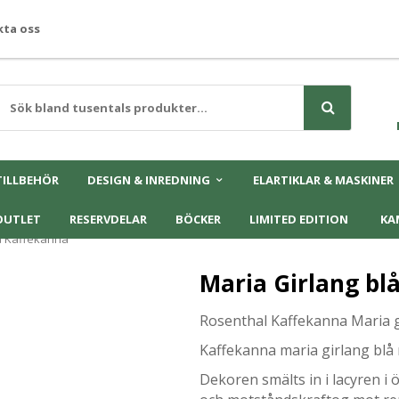
ta oss
TILLBEHÖR
DESIGN & INREDNING
ELARTIKLAR & MASKINER
OUTLET
RESERVDELAR
BÖCKER
LIMITED EDITION
KA
lå Kaffekanna
Maria Girlang bl
Rosenthal Kaffekanna Maria g
Kaffekanna maria girlang blå
Dekoren smälts in i lacyren i 