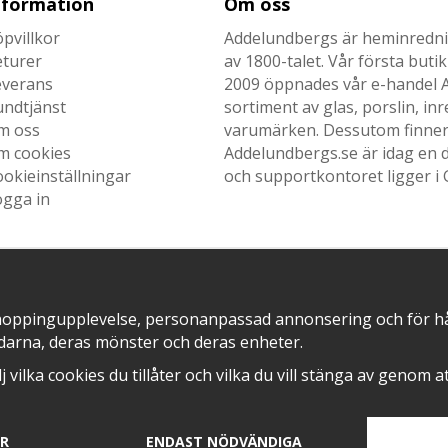
nformation
Om oss
pvillkor
Addelundbergs är heminrednin
eturer
av 1800-talet. Vår första but
everans
2009 öppnades vår e-handel Ad
undtjänst
sortiment av glas, porslin, i
m oss
varumärken. Dessutom finner n
m cookies
Addelundbergs.se är idag en d
okieinställningar
och supportkontoret ligger i 
ogga in
SNABB LEVERANS MED
EN DEL AV
hoppingupplevelse, personanpassad annonsering och för hålla
darna, deras mönster och deras enheter.
älj vilka cookies du tillåter och vilka du vill stänga av genom 
AR
ENDAST NÖDVÄNDIGA