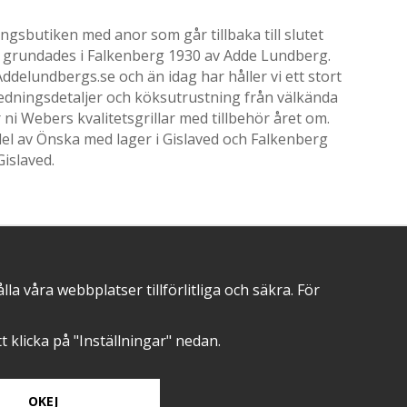
gsbutiken med anor som går tillbaka till slutet
ik grundades i Falkenberg 1930 av Adde Lundberg.
delundbergs.se och än idag har håller vi ett stort
nredningsdetaljer och köksutrustning från välkända
i Webers kvalitetsgrillar med tillbehör året om.
el av Önska med lager i Gislaved och Falkenberg
Gislaved.
POSITIVA OMDÖMEN PÅ
 våra webbplatser tillförlitliga och säkra. För
att klicka på "Inställningar" nedan.
OKEJ