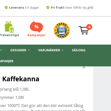
Leverans
3-5 dagar
Fri frakt
över 599 kr (ej grill)
0
Presenttips
Kampanjer
DESIGNER
VARUMÄRKEN
SÄSONG
MPANJER
å Kaffekanna
irlang blå 1,08L
 rymmer 1,08l
över 1000°C Det gör att den blir extremt tålog