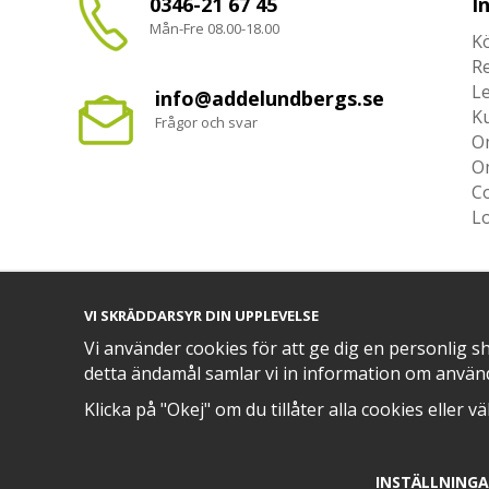
0346-21 67 45
I
Mån-Fre 08.00-18.00
Kö
R
L
info@addelundbergs.se
K
Frågor och svar
O
O
Co
L
VI SKRÄDDARSYR DIN UPPLEVELSE
TRYGG BETALNING MED​
Vi använder cookies för att ge dig en personlig s
detta ändamål samlar vi in information om använ
Klicka på "Okej" om du tillåter alla cookies eller v
INSTÄLLNING