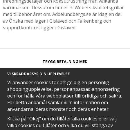
inredningsdetaljer och köksutrustning från välkända
varumärken. Dessutom finner ni Webers kvalitetsgrillar
med tillbehör året om. Addelundbergs.se är idag en del
av Önska med lager i Gislaved och Falkenberg och
supportkontoret ligger i Gislaved.
TRYGG BETALNING MED​
VI SKRÄDDARSYR DIN UPPLEVELSE
Vi använder cookies för att ge dig en personlig
shoppingupplevelse, personanpassad annonsering
och för hålla våra webbplatser tillförlitliga och säkra.
SNABB LEVERANS MED
För detta ändamål samlar vi in information om
användarna, deras mönster och deras enheter.
Klicka på "Okej" om du tillåter alla cookies eller välj
vilka cookies du tillåter och vilka du vill stänga av
EN DEL AV