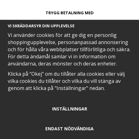
TRYGG BETALNING MED​
VI SKRÄDDARSYR DIN UPPLEVELSE
Vi använder cookies för att ge dig en personlig
shoppingupplevelse, personanpassad annonsering
och för hålla våra webbplatser tillförlitliga och säkra.
SNABB LEVERANS MED
För detta ändamål samlar vi in information om
användarna, deras mönster och deras enheter.
Klicka på "Okej" om du tillåter alla cookies eller välj
vilka cookies du tillåter och vilka du vill stänga av
EN DEL AV
genom att klicka på "Inställningar" nedan.
INSTÄLLNINGAR
POSITIVA OMDÖMEN PÅ
ENDAST NÖDVÄNDIGA