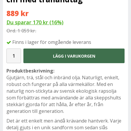
889 kr
Du sparar
170 kr
(
16
%)
Ord.
1 059 kr.
Finns i lager för omgående leverans
LÄGG I VARUKORGEN
Produktbeskrivning:
Gjutjärn, trä, stål och inbränd olja. Naturligt, enkelt,
robust och fungerar på alla värmekällor. Med en
naturlig non-stickyta av svensk ekologisk rapsolja
som förbättras med användande är alla skeppshults
stekkärl gjorda för att hålla, år efter år, från
generation till generation.
Det är ett enkelt men ändå krävande hantverk. Varje
detalj gjuts i en unik sandform som sedan slås