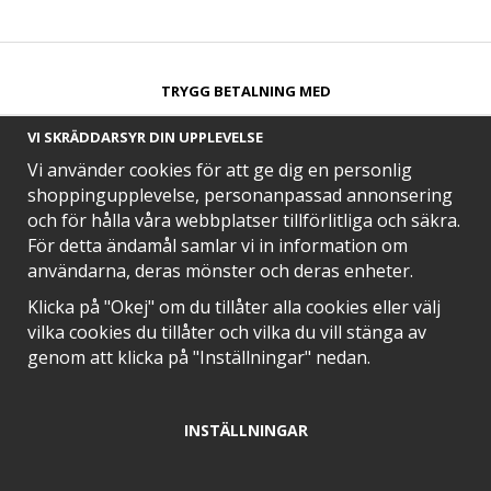
TRYGG BETALNING MED​
VI SKRÄDDARSYR DIN UPPLEVELSE
Vi använder cookies för att ge dig en personlig
shoppingupplevelse, personanpassad annonsering
och för hålla våra webbplatser tillförlitliga och säkra.
SNABB LEVERANS MED
För detta ändamål samlar vi in information om
användarna, deras mönster och deras enheter.
Klicka på "Okej" om du tillåter alla cookies eller välj
vilka cookies du tillåter och vilka du vill stänga av
EN DEL AV
genom att klicka på "Inställningar" nedan.
INSTÄLLNINGAR
POSITIVA OMDÖMEN PÅ