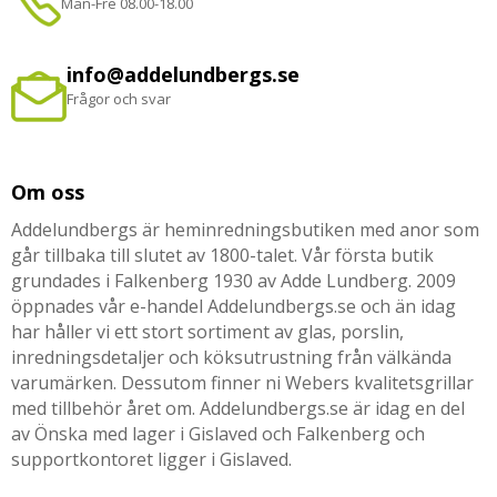
Mån-Fre 08.00-18.00
info@addelundbergs.se
Frågor och svar
Om oss
Addelundbergs är heminredningsbutiken med anor som
går tillbaka till slutet av 1800-talet. Vår första butik
grundades i Falkenberg 1930 av Adde Lundberg. 2009
öppnades vår e-handel Addelundbergs.se och än idag
har håller vi ett stort sortiment av glas, porslin,
inredningsdetaljer och köksutrustning från välkända
varumärken. Dessutom finner ni Webers kvalitetsgrillar
med tillbehör året om. Addelundbergs.se är idag en del
av Önska med lager i Gislaved och Falkenberg och
supportkontoret ligger i Gislaved.