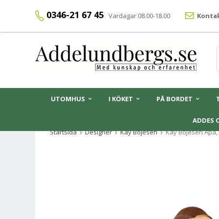
0346-21 67 45
Vardagar 08.00-18.00
Kontak
UTOMHUS
I KÖKET
PÅ BORDET
ADDES 
Startsida
Designer
Kay Bojesen
Kay Bojesen Apa, 