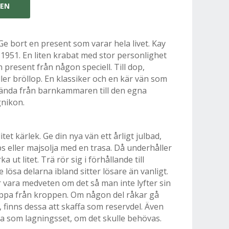
GEN
Ge bort en present som varar hela livet. Kay
 1951. En liten krabat med stor personlighet
 present från någon speciell. Till dop,
ler bröllop. En klassiker och en kär vän som
– ända från barnkammaren till den egna
nikon.
et kärlek. Ge din nya vän ett årligt julbad,
s eller majsolja med en trasa. Då underhåller
ut litet. Trä rör sig i förhållande till
e lösa delarna ibland sitter lösare än vanligt.
 vara medveten om det så man inte lyfter sin
äppa från kroppen. Om någon del råkar gå
el, finns dessa att skaffa som reservdel. Även
pa som lagningsset, om det skulle behövas.