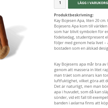
LÄGG I VARUKOR
Produktbeskrivning:
Kay Bojesen Apa, liten 20 cm. 
Bojesens Apa kom till världen
som har blivit symbolen för en
födelsedag, studentpresent el
följer med genom hela livet 
bostaden som en älskad desig
Kay Bojesens apa mår bra av lit
genom att massera in litet rap
man träet som annars kan torka 
luftfuktighet, vilket göra att d
Det är naturligt, men man bör
apa i huvudet, som då kan sl
sönder, vid ett fall till exemp
banden i axlarna finns att kö