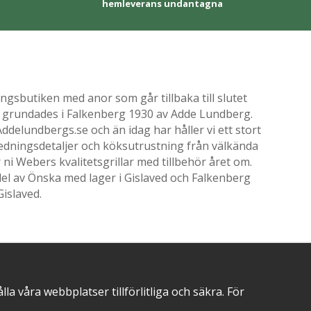
hemleverans undantagna
gsbutiken med anor som går tillbaka till slutet
ik grundades i Falkenberg 1930 av Adde Lundberg.
delundbergs.se och än idag har håller vi ett stort
nredningsdetaljer och köksutrustning från välkända
i Webers kvalitetsgrillar med tillbehör året om.
el av Önska med lager i Gislaved och Falkenberg
Gislaved.
POSITIVA OMDÖMEN PÅ
 våra webbplatser tillförlitliga och säkra. För