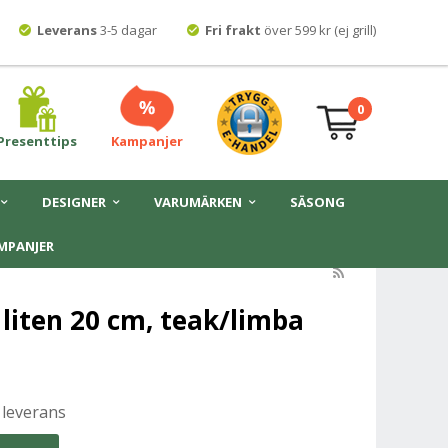
Leverans
3-5 dagar
Fri frakt
över 599 kr (ej grill)
0
Presenttips
Kampanjer
DESIGNER
VARUMÄRKEN
SÄSONG
MPANJER
 liten 20 cm, teak/limba
 leverans