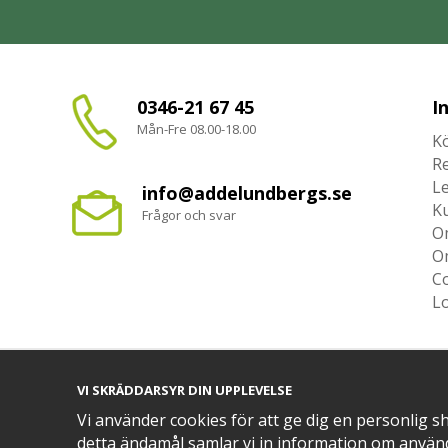
0346-21 67 45
I
Mån-Fre 08.00-18.00
Kö
R
L
info@addelundbergs.se
K
Frågor och svar
O
O
Co
L
VI SKRÄDDARSYR DIN UPPLEVELSE
TRYGG BETALNING MED​
Vi använder cookies för att ge dig en personlig s
detta ändamål samlar vi in information om använ