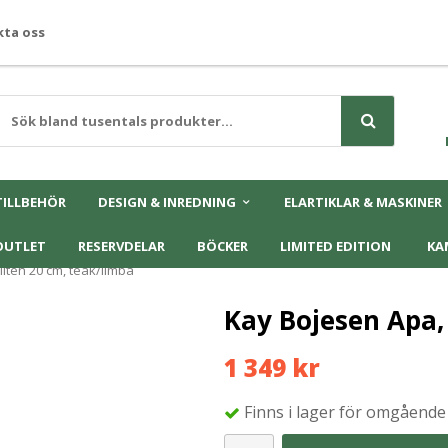
ta oss
TILLBEHÖR
DESIGN & INREDNING
ELARTIKLAR & MASKINER
OUTLET
RESERVDELAR
BÖCKER
LIMITED EDITION
KA
liten 20 cm, teak/limba
Kay Bojesen Apa,
1 349 kr
Finns i lager för omgående