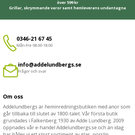
över 599 kr
Grillar, skrymmande varor samt hemleverans undantagna
0346-21 67 45
Mån-Fre 08.00-18.00
info@addelundbergs.se
Frågor och svar
Om oss
Addelundbergs är heminredningsbutiken med anor som
går tillbaka till slutet av 1800-talet. Vår första butik
grundades i Falkenberg 1930 av Adde Lundberg. 2009
öppnades vår e-handel Addelundbergs.se och än idag
har håller vi ett stort sortiment av glas, porslin,