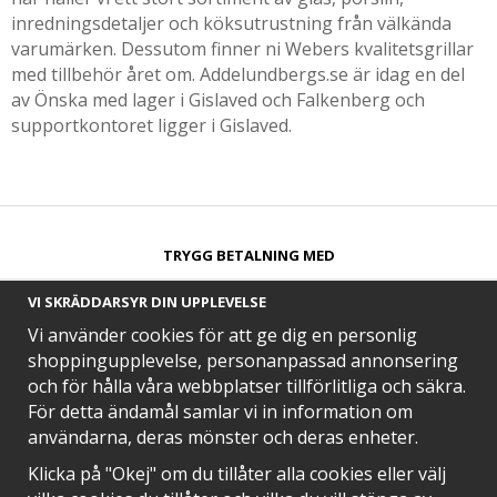
inredningsdetaljer och köksutrustning från välkända
varumärken. Dessutom finner ni Webers kvalitetsgrillar
med tillbehör året om. Addelundbergs.se är idag en del
av Önska med lager i Gislaved och Falkenberg och
supportkontoret ligger i Gislaved.
TRYGG BETALNING MED​
VI SKRÄDDARSYR DIN UPPLEVELSE
Vi använder cookies för att ge dig en personlig
shoppingupplevelse, personanpassad annonsering
och för hålla våra webbplatser tillförlitliga och säkra.
SNABB LEVERANS MED
För detta ändamål samlar vi in information om
användarna, deras mönster och deras enheter.
Klicka på "Okej" om du tillåter alla cookies eller välj