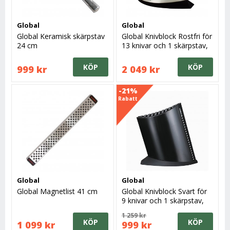
Global
Global
Global Keramisk skärpstav
Global Knivblock Rostfri för
24 cm
13 knivar och 1 skärpstav,
13+1
KÖP
KÖP
999 kr
2 049 kr
-21%
Rabatt
Global
Global
Global Magnetlist 41 cm
Global Knivblock Svart för
9 knivar och 1 skärpstav,
9+1
1 259 kr
KÖP
KÖP
1 099 kr
999 kr