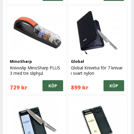
MinoSharp
Global
Knivvslip MinoSharp PLUS
Global Knivetui för 7 knivar
3 med tre sliphjul
i svart nylon
KÖP
KÖP
729 kr
899 kr