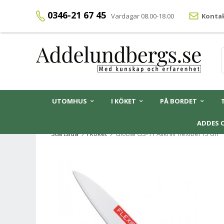
0346-21 67 45
Vardagar 08.00-18.00
Kontak
UTOMHUS
I KÖKET
PÅ BORDET
ADDES 
Startsida
I köket
Global GS-11 Allkniv flexibel 15 cm