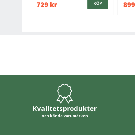
729 kr
899
KÖP
Kvalitetsprodukter
och kända varumärken