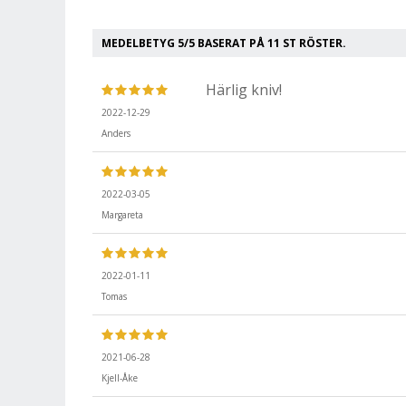
MEDELBETYG
5
/5 BASERAT PÅ
11
ST RÖSTER.
Härlig kniv!
2022-12-29
Anders
2022-03-05
Margareta
2022-01-11
Tomas
2021-06-28
Kjell-Åke