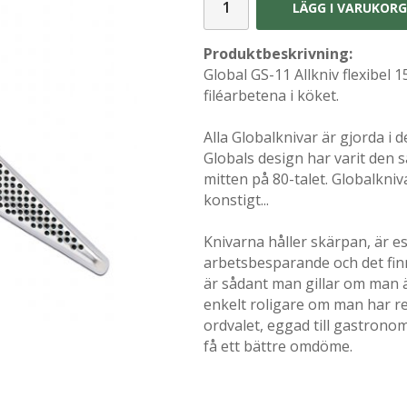
LÄGG I VARUKOR
Produktbeskrivning:
Global GS-11 Allkniv flexibel 1
filéarbetena i köket.
Alla Globalknivar är gjorda i 
Globals design har varit den 
mitten på 80-talet. Globalkniv
konstigt...
Knivarna håller skärpan, är est
arbetsbesparande och det finns 
är sådant man gillar om man ä
enkelt roligare om man har r
ordvalet, eggad till gastrono
få ett bättre omdöme.