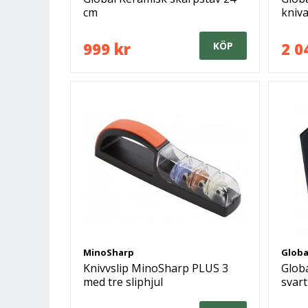
cm
kniva
999 kr
2 0
KÖP
MinoSharp
Globa
Knivvslip MinoSharp PLUS 3
Globa
med tre sliphjul
svart