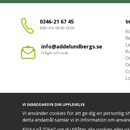
0346-21 67 45
I
Mån-Fre 08.00-18.00
Kö
R
L
info@addelundbergs.se
K
Frågor och svar
O
O
Co
L
VI SKRÄDDARSYR DIN UPPLEVELSE
TRYGG BETALNING MED​
Vi använder cookies för att ge dig en personlig s
detta ändamål samlar vi in information om använ
Klicka på "Okej" om du tillåter alla cookies eller v