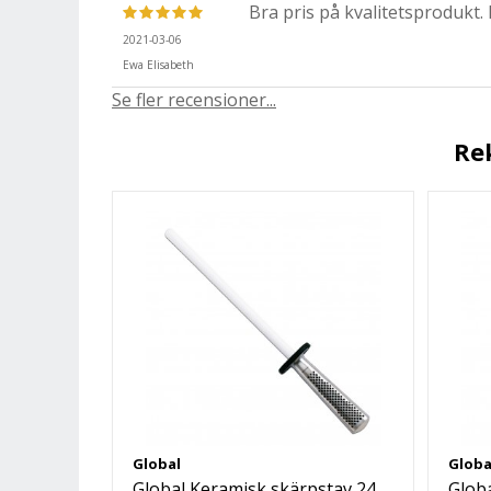
Bra pris på kvalitetsprodukt.
2021-03-06
Ewa Elisabeth
Se fler recensioner...
Re
Global
Globa
Global Keramisk skärpstav 24
Globa