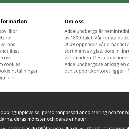
nformation
Om oss
pvillkor
Addelundbergs är heminrednin
eturer
av 1800-talet. Vår första but
everans
2009 öppnades vår e-handel Ad
undtjänst
sortiment av glas, porslin, i
m oss
varumärken. Dessutom finner n
m cookies
Addelundbergs.se är idag en d
okieinställningar
och supportkontoret ligger i 
ogga in
SNABB LEVERANS MED
EN DEL AV
hoppingupplevelse, personanpassad annonsering och för hålla
darna, deras mönster och deras enheter.
älj vilka cookies du tillåter och vilka du vill stänga av genom 