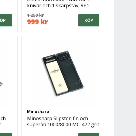
knivar och 1 skärpstav, 9+1
1 259 kr
999 kr
ÖP
KÖP
Minosharp
och
Minosharp Slipsten fin och
r
superfin 1000/8000 MC-472 grit
med fixtur