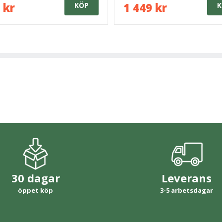
 kr
1 449 kr
KÖP
K
30 dagar
Leverans
öppet köp
3-5 arbetsdagar