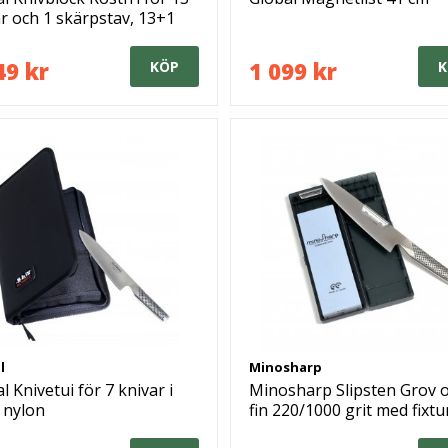
r och 1 skärpstav, 13+1
49 kr
1 099 kr
KÖP
K
l
Minosharp
l Knivetui för 7 knivar i
Minosharp Slipsten Grov 
 nylon
fin 220/1000 grit med fixtu