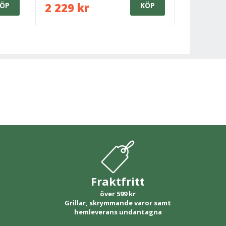
2 229 kr
ÖP
KÖP
Fraktfritt
över 599 kr
Grillar, skrymmande varor samt
hemleverans undantagna