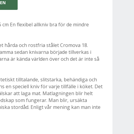
GEN
5 cm En flexibel allkniv bra för de mindre
det hårda och rostfria stålet Cromova 18.
samma sedan knivarna började tillverkas i
arna är kända världen över och det är inte så
etiskt tilltalande, slitstarka, behändiga och
en speciell kniv för varje tillfälle i köket. Det
lskar att laga mat. Matlagningen blir helt
edskap som fungerar. Man blir, ursäkta
miska stordåd. Enligt vår mening kan man inte