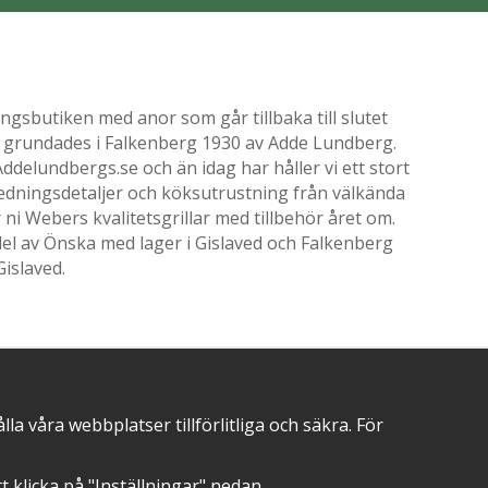
gsbutiken med anor som går tillbaka till slutet
ik grundades i Falkenberg 1930 av Adde Lundberg.
delundbergs.se och än idag har håller vi ett stort
nredningsdetaljer och köksutrustning från välkända
i Webers kvalitetsgrillar med tillbehör året om.
el av Önska med lager i Gislaved och Falkenberg
Gislaved.
POSITIVA OMDÖMEN PÅ
 våra webbplatser tillförlitliga och säkra. För
att klicka på "Inställningar" nedan.