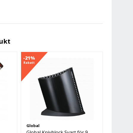
ukt
-21%
Rabatt
Global
Global Knivblock Svart för 9