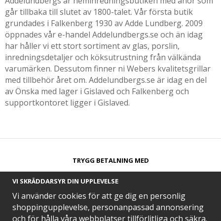
Addelundbergs är heminredningsbutiken med anor som
går tillbaka till slutet av 1800-talet. Vår första butik
grundades i Falkenberg 1930 av Adde Lundberg. 2009
öppnades vår e-handel Addelundbergs.se och än idag
har håller vi ett stort sortiment av glas, porslin,
inredningsdetaljer och köksutrustning från välkända
varumärken. Dessutom finner ni Webers kvalitetsgrillar
med tillbehör året om. Addelundbergs.se är idag en del
av Önska med lager i Gislaved och Falkenberg och
supportkontoret ligger i Gislaved.
TRYGG BETALNING MED​
VI SKRÄDDARSYR DIN UPPLEVELSE
Vi använder cookies för att ge dig en personlig
shoppingupplevelse, personanpassad annonsering
och för hålla våra webbplatser tillförlitliga och säkra.