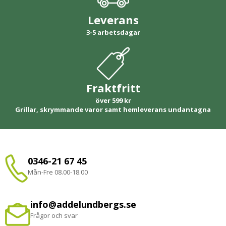
Leverans
3-5 arbetsdagar
Fraktfritt
över 599 kr
Grillar, skrymmande varor samt hemleverans undantagna
0346-21 67 45
Mån-Fre 08.00-18.00
info@addelundbergs.se
Frågor och svar