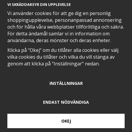
VI SKRÄDDARSYR DIN UPPLEVELSE
Vi använder cookies för att ge dig en personlig
shoppingupplevelse, personanpassad annonsering
och för hålla våra webbplatser tillförlitliga och säkra.
SNABB LEVERANS MED
För detta ändamål samlar vi in information om
användarna, deras mönster och deras enheter.
Klicka på "Okej" om du tillåter alla cookies eller välj
vilka cookies du tillåter och vilka du vill stänga av
EN DEL AV
genom att klicka på "Inställningar" nedan.
INSTÄLLNINGAR
POSITIVA OMDÖMEN PÅ
ENDAST NÖDVÄNDIGA
OKEJ