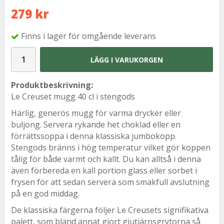
279 kr
Finns i lager för omgående leverans
LÄGG I VARUKORGEN
Produktbeskrivning:
Le Creuset mugg 40 cl i stengods
Härlig, generös mugg för varma drycker eller
buljong. Servera rykande het choklad eller en
förrättssoppa i denna klassiska jumbokopp.
Stengods bränns i hög temperatur vilket gör koppen
tålig för både varmt och kallt. Du kan alltså i denna
även förbereda en kall portion glass eller sorbet i
frysen för att sedan servera som smakfull avslutning
på en god middag.
De klassiska färgerna följer Le Creusets signifikativa
palett, som bland annat gjort gjutjärnsgrytorna så