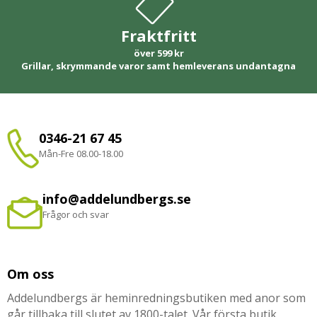
Fraktfritt
över 599 kr
Grillar, skrymmande varor samt hemleverans undantagna
0346-21 67 45
Mån-Fre 08.00-18.00
info@addelundbergs.se
Frågor och svar
Om oss
Addelundbergs är heminredningsbutiken med anor som
går tillbaka till slutet av 1800-talet. Vår första butik