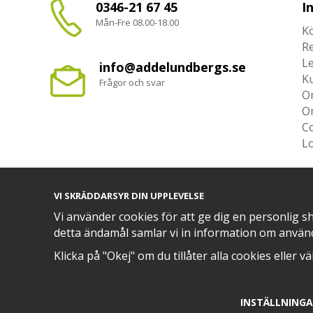
0346-21 67 45
I
Mån-Fre 08.00-18.00
Kö
R
L
info@addelundbergs.se
K
Frågor och svar
O
O
Co
L
VI SKRÄDDARSYR DIN UPPLEVELSE
Vi använder cookies för att ge dig en personlig s
TRYGG BETALNING MED​
detta ändamål samlar vi in information om använ
Klicka på "Okej" om du tillåter alla cookies eller v
INSTÄLLNING