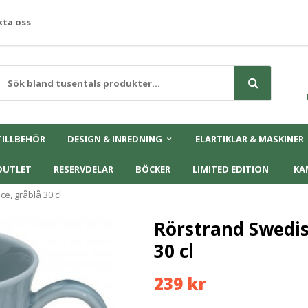
ta oss
TILLBEHÖR
DESIGN & INREDNING
ELARTIKLAR & MASKINER
OUTLET
RESERVDELAR
BÖCKER
LIMITED EDITION
KA
e, gråblå 30 cl
Rörstrand Swedis
30 cl
239 kr