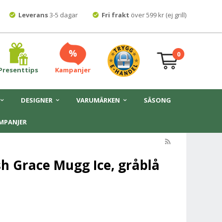
Leverans
3-5 dagar
Fri frakt
över 599 kr (ej grill)
0
Presenttips
Kampanjer
DESIGNER
VARUMÄRKEN
SÄSONG
MPANJER
h Grace Mugg Ice, gråblå