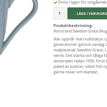
Finns i lager för omgående
LÄGG I VARUKOR
Produktbeskrivning:
Rörstrand Swedish Grace Mugg
När uppnår man kultstatus i p
generationer genom vardag oc
malplacerad. Swedish Grace, 
servis. Det starka och tåliga 
lanserades redan 1930, först b
palett av kulörer, vilket fött
gärna mixar och blandar.