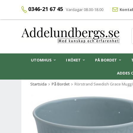
0346-21 67 45
Vardagar 08.00-18.00
Kontak
UTOMHUS
I KÖKET
PÅ BORDET
ADDES 
Startsida
På Bordet
Rörstrand Swedish Grace Mugg Ic