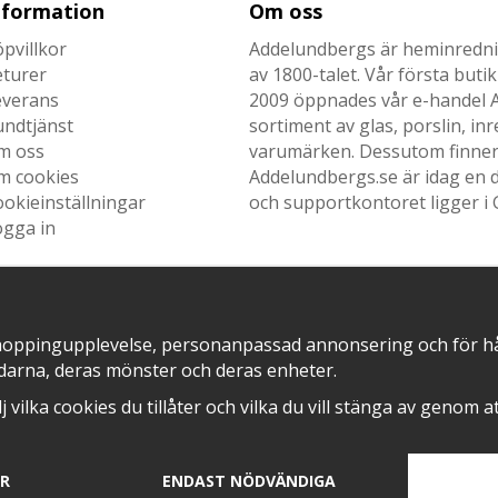
nformation
Om oss
pvillkor
Addelundbergs är heminrednin
eturer
av 1800-talet. Vår första but
everans
2009 öppnades vår e-handel Ad
undtjänst
sortiment av glas, porslin, i
m oss
varumärken. Dessutom finner n
m cookies
Addelundbergs.se är idag en d
okieinställningar
och supportkontoret ligger i 
ogga in
hoppingupplevelse, personanpassad annonsering och för hålla
SNABB LEVERANS MED
EN DEL AV
darna, deras mönster och deras enheter.
älj vilka cookies du tillåter och vilka du vill stänga av genom 
AR
ENDAST NÖDVÄNDIGA