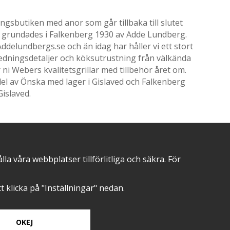
gsbutiken med anor som går tillbaka till slutet
ik grundades i Falkenberg 1930 av Adde Lundberg.
delundbergs.se och än idag har håller vi ett stort
nredningsdetaljer och köksutrustning från välkända
i Webers kvalitetsgrillar med tillbehör året om.
el av Önska med lager i Gislaved och Falkenberg
Gislaved.
 våra webbplatser tillförlitliga och säkra. För
POSITIVA OMDÖMEN PÅ
att klicka på "Inställningar" nedan.
OKEJ