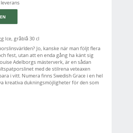
 leverans
GEN
 Ice, gråblå 30 cl
orslinsvärlden? Jo, kanske när man följt flera
h fest, utan att en enda gång ha känt sig
Louise Adelborgs mästerverk, är en sådan
fältspatporslinet med de stilrena veteaxen
ara i vitt. Numera finns Swedish Grace i en hel
 nya kreativa dukningsmöjligheter för den som