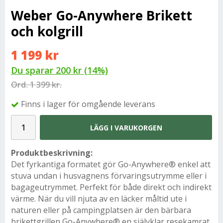
Weber Go-Anywhere Brikett
och kolgrill
1 199 kr
Du sparar
200 kr
(
14
%)
Ord.
1 399 kr.
Finns i lager för omgående leverans
LÄGG I VARUKORGEN
Produktbeskrivning:
Det fyrkantiga formatet gör Go-Anywhere® enkel att
stuva undan i husvagnens förvaringsutrymme eller i
bagageutrymmet. Perfekt för både direkt och indirekt
värme. När du vill njuta av en läcker måltid ute i
naturen eller på campingplatsen är den bärbara
brikettgrillen Go-Anywhere® en självklar resekamrat.