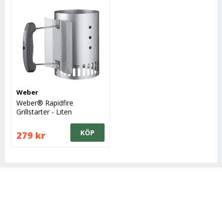
Weber
Weber® Rapidfire
Grillstarter - Liten
KÖP
279 kr