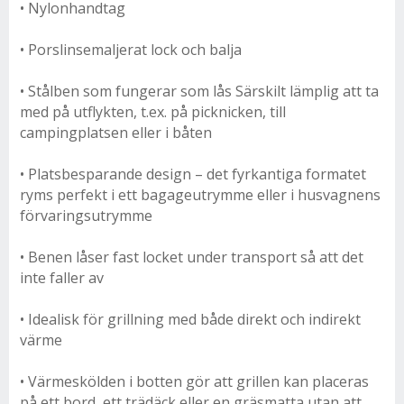
• Nylonhandtag
• Porslinsemaljerat lock och balja
• Stålben som fungerar som lås Särskilt lämplig att ta
med på utflykten, t.ex. på picknicken, till
campingplatsen eller i båten
• Platsbesparande design – det fyrkantiga formatet
ryms perfekt i ett bagageutrymme eller i husvagnens
förvaringsutrymme
• Benen låser fast locket under transport så att det
inte faller av
• Idealisk för grillning med både direkt och indirekt
värme
• Värmeskölden i botten gör att grillen kan placeras
på ett bord, ett trädäck eller en gräsmatta utan att