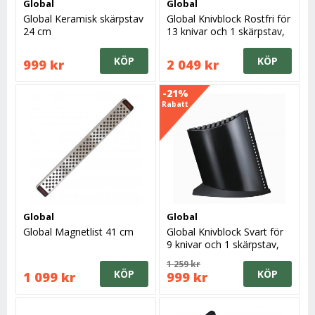
Global
Global
Global Keramisk skärpstav
Global Knivblock Rostfri för
24 cm
13 knivar och 1 skärpstav,
13+1
KÖP
KÖP
999 kr
2 049 kr
-21%
Rabatt
Global
Global
Global Magnetlist 41 cm
Global Knivblock Svart för
9 knivar och 1 skärpstav,
9+1
1 259 kr
KÖP
KÖP
1 099 kr
999 kr