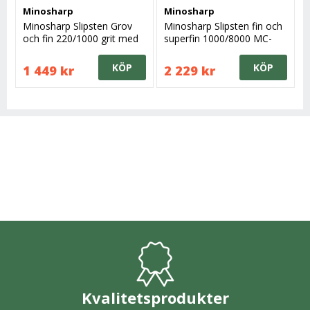
Minosharp
Minosharp
Minosharp Slipsten Grov
Minosharp Slipsten fin och
och fin 220/1000 grit med
superfin 1000/8000 MC-
fixtur
472 grit med fixtur
KÖP
KÖP
1 449 kr
2 229 kr
Kvalitetsprodukter