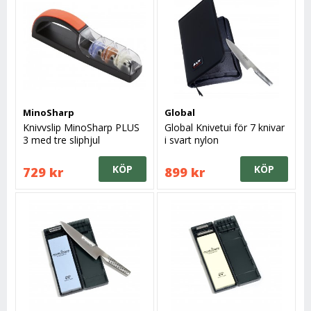
MinoSharp
Global
Knivvslip MinoSharp PLUS
Global Knivetui för 7 knivar
3 med tre sliphjul
i svart nylon
KÖP
KÖP
729 kr
899 kr