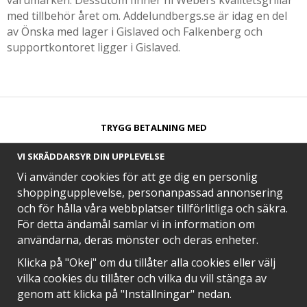
varumärken. Dessutom finner ni Webers kvalitetsgrillar
med tillbehör året om. Addelundbergs.se är idag en del
av Önska med lager i Gislaved och Falkenberg och
supportkontoret ligger i Gislaved.
TRYGG BETALNING MED​
VI SKRÄDDARSYR DIN UPPLEVELSE
Vi använder cookies för att ge dig en personlig
shoppingupplevelse, personanpassad annonsering
och för hålla våra webbplatser tillförlitliga och säkra.
SNABB LEVERANS MED
För detta ändamål samlar vi in information om
användarna, deras mönster och deras enheter.
Klicka på "Okej" om du tillåter alla cookies eller välj
vilka cookies du tillåter och vilka du vill stänga av
EN DEL AV
genom att klicka på "Inställningar" nedan.